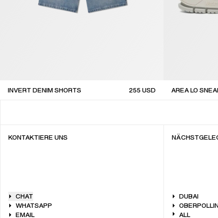
INVERT DENIM SHORTS
255
USD
AREA LO SNE
sale
sale
KONTAKTIERE UNS
NÄCHSTGELE
CHAT
DUBAI
WHATSAPP
OBERPOLLIN
EMAIL
ALL