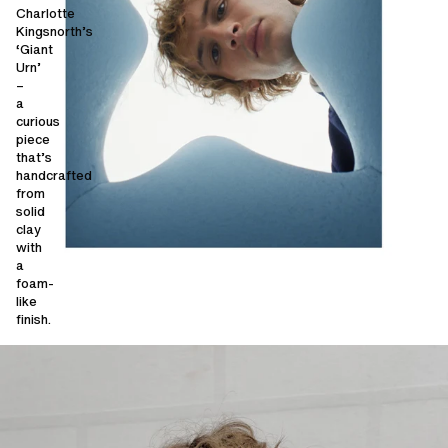
Charlotte
Kingsnorth’s
‘Giant
Urn’
–
a
curious
piece
that’s
handcrafted
from
solid
clay
with
a
foam-
like
finish.