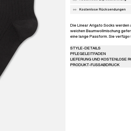
Kostenlose Rücksendungen
Die Linear Arigato Socks werden 
weichen Baumwollmischung gefert
eine lange Passform. Sie verfügen
gesticktes „Axel Arigato“-Brandi
Rand und ein Intarsien-Branding a
STYLE-DETAILS
Für den täglichen Komfort konzipi
PFLEGELEITFADEN
diese in Portugal hergestellt.
LIEFERUNG UND KOSTENLOSE 
PRODUKT-FUSSABDRUCK