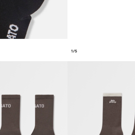
1
/
5