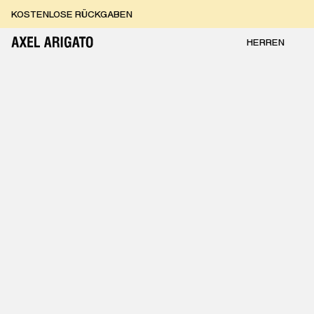
Zum Inhalt springen
KOSTENLOSE RÜCKGABEN
KOSTENLOSE EXPRESSLIEFERUNG
KOSTENLOSE RÜCKGABEN
HERREN