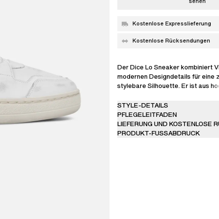
sehen
Kostenlose Expresslieferung
Kostenlose Rücksendungen
Der Dice Lo Sneaker kombiniert V
modernen Designdetails für eine z
stylebare Silhouette. Er ist aus 
Leder und SEAQUAL® YARN handge
hat ein aus abgenutzten Einsätzen
STYLE-DETAILS
Obermaterial mit Perforationen u
PFLEGELEITFADEN
Logo.
LIEFERUNG UND KOSTENLOSE 
PRODUKT-FUSSABDRUCK