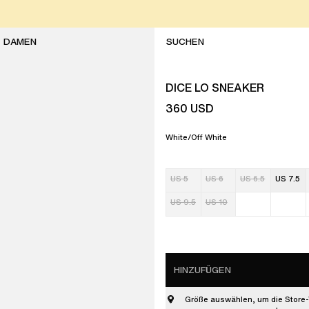
DAMEN
DICE LO SNEAKER
360
USD
White/Off White
US 5
US 6
US 6.5
US 7.5
US 9.5
US 10
HINZUFÜGEN
Größe auswählen, um die Store-