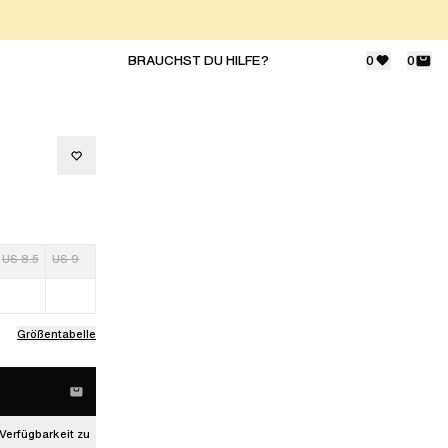
BRAUCHST DU HILFE?
0
0
US 8.5
US 9
Größentabelle
Verfügbarkeit zu