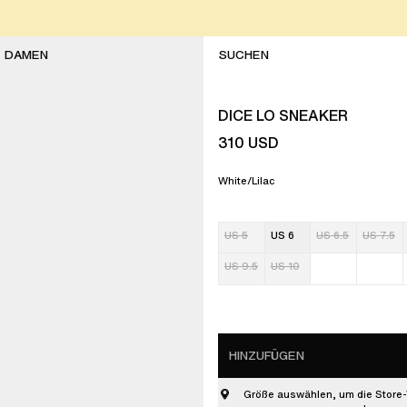
DAMEN
DICE LO SNEAKER
310
USD
White/Lilac
US 5
US 6
US 6.5
US 7.5
US 9.5
US 10
HINZUFÜGEN
Größe auswählen, um die Store-