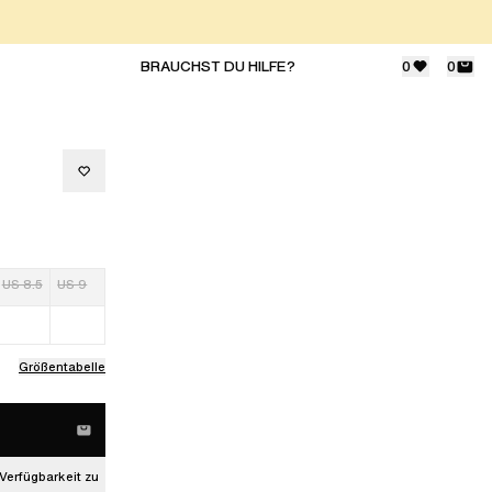
BRAUCHST DU HILFE?
0
0
US 8.5
US 9
Größentabelle
Verfügbarkeit zu