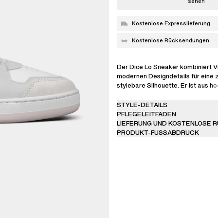
sehen
Kostenlose Expresslieferung
Kostenlose Rücksendungen
Der Dice Lo Sneaker kombiniert V
modernen Designdetails für eine z
stylebare Silhouette. Er ist aus 
Leder und SEAQUAL® YARN handge
hat ein aus Einsätzen erstelltes 
STYLE-DETAILS
Perforationen und einem Gold-Lo
PFLEGELEITFADEN
LIEFERUNG UND KOSTENLOSE 
PRODUKT-FUSSABDRUCK