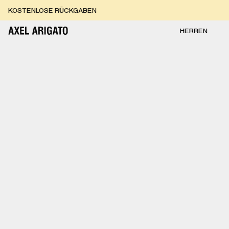
Zum Inhalt springen
KOSTENLOSE RÜCKGABEN
KOSTENLOSE EXPRESSLIEFERUNG
KOSTENLOSE RÜCKGABEN
HERREN