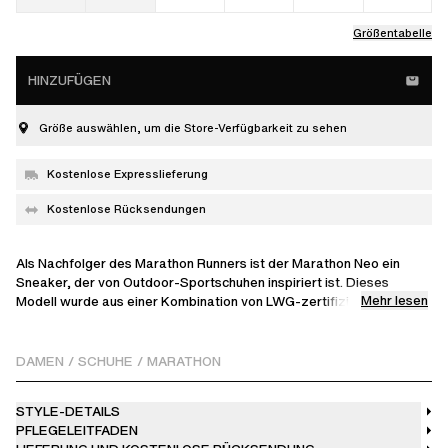
Größentabelle
HINZUFÜGEN
Größe auswählen, um die Store-Verfügbarkeit zu sehen
Kostenlose Expresslieferung
Kostenlose Rücksendungen
Als Nachfolger des Marathon Runners ist der Marathon Neo ein
Sneaker, der von Outdoor-Sportschuhen inspiriert ist. Dieses
Mehr lesen
Modell wurde aus einer Kombination von LWG-zertifiziertem Leder
und technischem Mesh gefertigt und verfügt über erhöhte
Proportionen, sitzt etwas höher am Knöchel und verfügt über dicke,
speziell geformte und farblich abgestimmte Sohlen. Von der Ferse
DAMEN
/
SCHUHE
/
MARATHON
bis hin zu den Zehen verlaufen reflektierende Streifen.
STYLE-DETAILS
PFLEGELEITFADEN