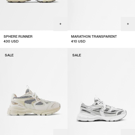
SPHERE RUNNER
MARATHON TRANSPARENT
430
USD
410
USD
sale
sale
SALE
SALE