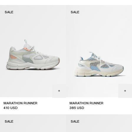
sale
sale
SALE
SALE
MARATHON RUNNER
MARATHON RUNNER
410
USD
385
USD
sale
sale
SALE
SALE