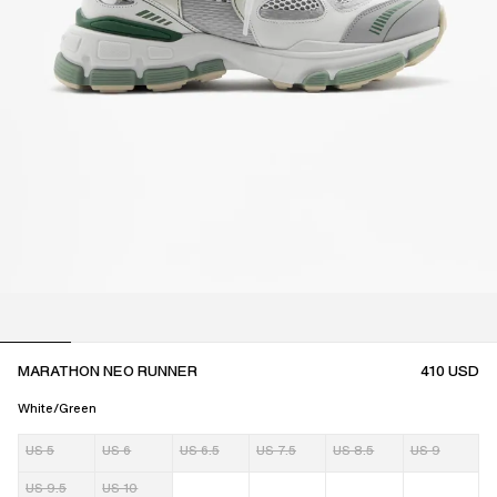
MARATHON NEO RUNNER
410
USD
White/Green
US 5
US 6
US 6.5
US 7.5
US 8.5
US 9
US 9.5
US 10