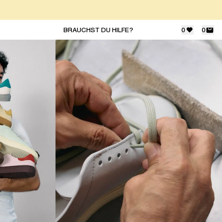
BRAUCHST DU HILFE?
0
0
WERDE TEIL DER COMMUNITY
Abonniere unseren Newsletter und erhalte
exklusive Updates zu neuen Kollektionen,
Sales und Events.