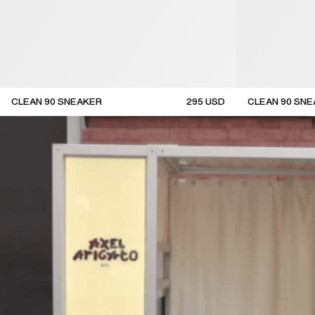
CLEAN 90 SNEAKER
295
USD
CLEAN 90 SN
new arrival
new arrival