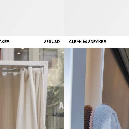
EAKER
295
USD
CLEAN 90 SNEAKER
new arrival