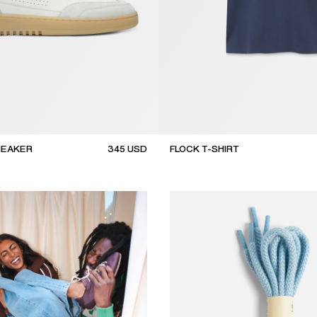
NEAKER
345
USD
FLOCK T-SHIRT
new arrival