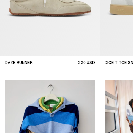
DAZE RUNNER
330
USD
DICE T-TOE S
top seller