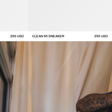
295
USD
CLEAN 90 SNEAKER
295
USD
new arrival