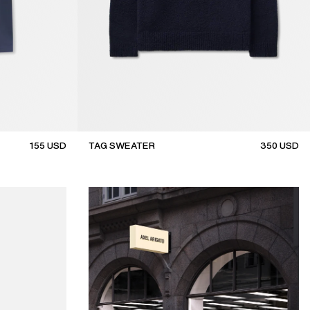
155
USD
TAG SWEATER
350
USD
new arrival