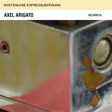
Zum Inhalt springen
KOSTENLOSE RÜCKGABEN
KOSTENLOSE EXPRESSLIEFERUNG
KOSTENLOSE RÜCKGABEN
HERREN
AXEL ARIGATO - Startseite