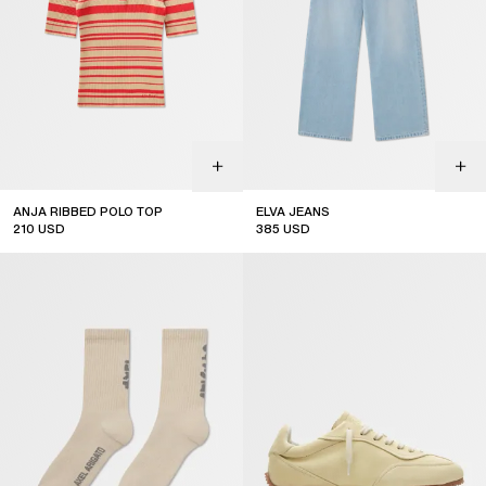
ANJA RIBBED POLO TOP
ELVA JEANS
210
USD
385
USD
new arrival
new arrival