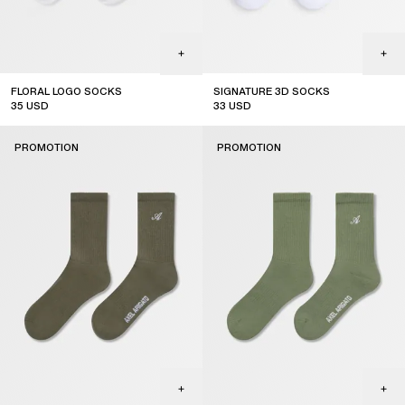
FLORAL LOGO SOCKS
SIGNATURE 3D SOCKS
35
USD
33
USD
sale
sale
PROMOTION
PROMOTION