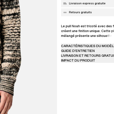
Livraison express gratuite
Retours gratuits
Le pull Noah est tricoté avec des f
créent une finition unique. Cette 
mélangé présente une silhouette 
décontractée.
CARACTÉRISTIQUES DU MODÈL
Le modèle mesure 187 cm / 6'2 ft 
GUIDE D’ENTRETIEN
taille M.
LIVRAISON ET RETOURS GRATU
IMPACT DU PRODUIT