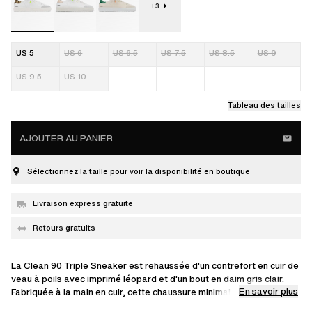
+
3
US 5
US 6
US 6.5
US 7.5
US 8.5
US 9
US 9.5
US 10
Tableau des tailles
AJOUTER AU PANIER
Sélectionnez la taille pour voir la disponibilité en boutique
Livraison express gratuite
Retours gratuits
La Clean 90 Triple Sneaker est rehaussée d'un contrefort en cuir de
veau à poils avec imprimé léopard et d'un bout en daim gris clair.
En savoir plus
Fabriquée à la main en cuir, cette chaussure minimaliste présente
une semelle cupsole beige en caoutchouc.