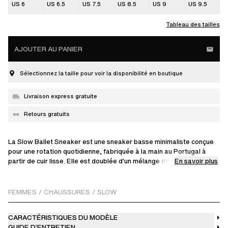
US 6
US 6.5
US 7.5
US 8.5
US 9
US 9.5
Tableau des tailles
AJOUTER AU PANIER
Sélectionnez la taille pour voir la disponibilité en boutique
Livraison express gratuite
Retours gratuits
La Slow Ballet Sneaker est une sneaker basse minimaliste conçue
pour une rotation quotidienne, fabriquée à la main au Portugal à
En savoir plus
partir de cuir lisse. Elle est doublée d'un mélange de cuir et de
microfibre, puis montée sur une semelle en caoutchouc moulée sur
mesure.
FEMMES
/
CHAUSSURES
/
SLOW
Lacets plats, deux jeux inclus. Un jeu bleu lacé sur la chaussure et un
jeu gris de rechange dans la boîte.
CARACTÉRISTIQUES DU MODÈLE
GUIDE D’ENTRETIEN