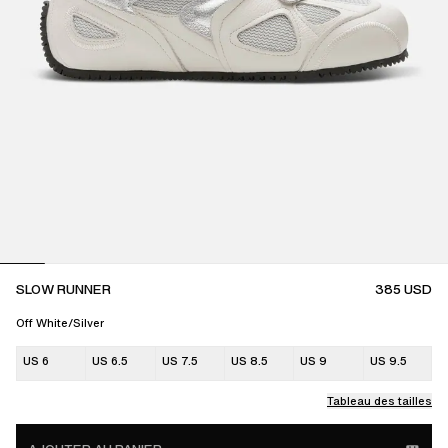
SLOW RUNNER
385
USD
Off White/Silver
US 6
US 6.5
US 7.5
US 8.5
US 9
US 9.5
Tableau des tailles