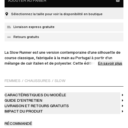
AJOUTER AU PANIER
Sélectionnez la taille pour voir la disponibilité en boutique
Livraison express gratuite
Retours gratuits
La Slow Runner est une version contemporaine d'une silhouette de
course classique, fabriquée à la main au Portugal à partir d'un
En savoir plus
mélange de cuir italien et de polyester. Cette édition présente des
empiècements métalliques argentés qui contrastent avec la base
blanche. Elle repose sur une semelle en caoutchouc moulée sur
mesure et présente un marquage embossé sur la languette.
FEMMES
/
CHAUSSURES
/
SLOW
Lacets ronds, deux paires incluses. Lacets gris clair montés sur la
CARACTÉRISTIQUES DU MODÈLE
chaussure, avec une paire de rechange gris foncé dans la boîte.
GUIDE D’ENTRETIEN
LIVRAISON ET RETOURS GRATUITS
IMPACT DU PRODUIT
RÉCOMMANDÉ