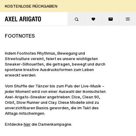
Zum Inhalt springen
KOSTENLOSE EXPRESSLIEFERUNG
KOSTENLOSE EXPRESSLIEFERUNG
KOSTENLOSE RÜCKGABEN
FOOTNOTES
Indem Footnotes Rhythmus, Bewegung und
Streetculture vereint, feiert es unsere wichtigsten
Sneaker-Silhouetten, die getragen, bewegt und durch
spontane kreative Ausdrucksformen zum Leben
erweckt werden.
Vom Shuffle der Tänzer bis zum Puls der Live-Musik –
jeder Moment wird von einer Auswahl der ikonischsten
Axel-Arigato-Sneaker angetrieben: Dice, Clean 90,
Orbit, Slow Runner und Clay. Diese Modelle sind zu
unverzichtbaren Basics geworden, die im Takt des
Alltags mitschwingen.
Entdecke
hier
die Damenkampagne.