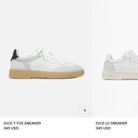
DICE T-TOE SNEAKER
DICE LO SNEAKER
345
USD
345
USD
top seller