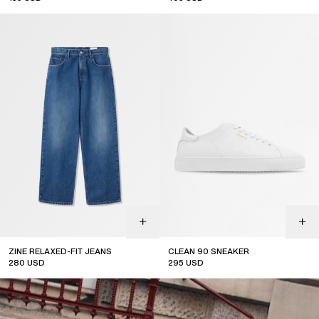
ZINE RELAXED-FIT JEANS
CLEAN 90 SNEAKER
280
USD
295
USD
sale
top seller