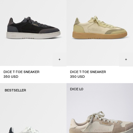
DICE T-TOE SNEAKER
DICE T-TOE SNEAKER
350
USD
350
USD
new arrival
new arrival
DICE LO
BESTSELLER