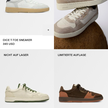
DICE T-TOE SNEAKER
345
USD
top seller
NICHT AUF LAGER
LIMITIERTE AUFLAGE