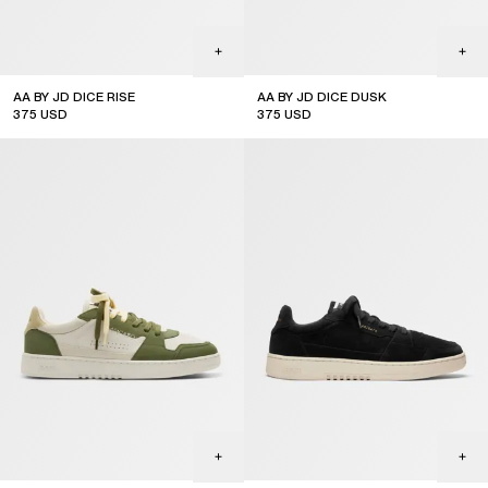
AA BY JD DICE RISE
AA BY JD DICE DUSK
375
USD
375
USD
out of stock
limited edition