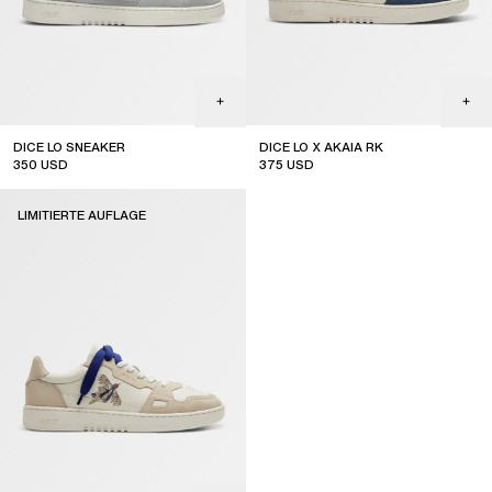
DICE LO SNEAKER
DICE LO X AKAIA RK
350
USD
375
USD
online exclusive
limited edition
LIMITIERTE AUFLAGE