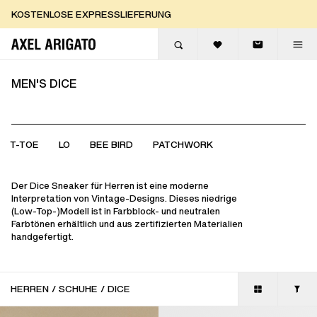
Zum Inhalt springen
KOSTENLOSE RÜCKGABEN
ENTDECKE DIE NEUHEITEN
KOSTENLOSE EXPRESSLIEFERUNG
KOS
MEN'S DICE
T-TOE
LO
BEE BIRD
PATCHWORK
Der Dice Sneaker für Herren ist eine moderne
Interpretation von Vintage-Designs. Dieses niedrige
(Low-Top-)Modell ist in Farbblock- und neutralen
Farbtönen erhältlich und aus zertifizierten Materialien
handgefertigt.
HERREN
/
SCHUHE
/
DICE