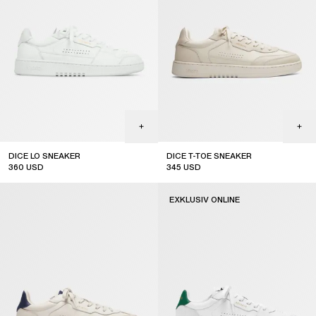
DICE LO SNEAKER
DICE T-TOE SNEAKER
360
USD
345
USD
online exclusive
EXKLUSIV ONLINE