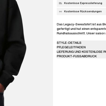
Kostenlose Expresslieferung
Kostenlose Rücksendungen
Das Legacy-Sweatshirt ist aus B
gefertigt und hat einen entspannt
Rundhalsausschnitt. Unser saisona
die Brust.
STYLE-DETAILS
Das Model ist 188 cm / 6'3 ft groß
PFLEGELEITFADEN
Größe M.
LIEFERUNG UND KOSTENLOSE 
PRODUKT-FUSSABDRUCK