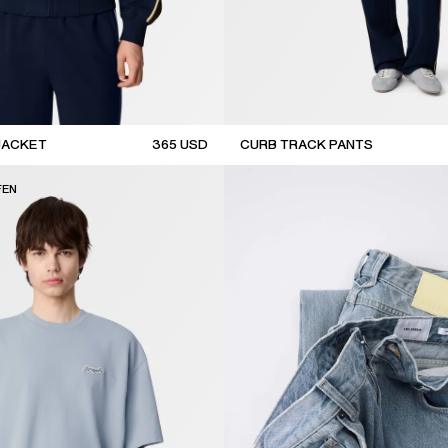
JACKET
365
USD
CURB TRACK PANTS
coming soon
FEN