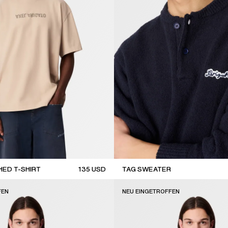
ED T-SHIRT
135
USD
TAG SWEATER
new arrival
FEN
NEU EINGETROFFEN