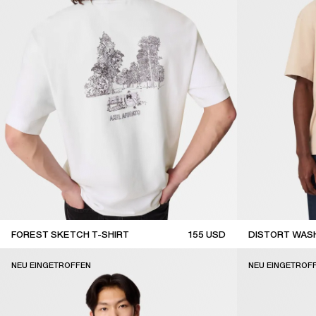
FOREST SKETCH T-SHIRT
155
USD
DISTORT WASH
new arrival
new arrival
NEU EINGETROFFEN
NEU EINGETROF