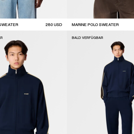
 SWEATER
280
USD
MARINE POLO SWEATER
new arrival
AR
BALD VERFÜGBAR