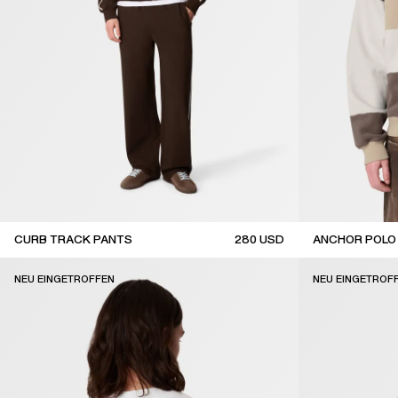
CURB TRACK PANTS
280
USD
ANCHOR POLO
coming soon
new arrival
NEU EINGETROFFEN
NEU EINGETROF