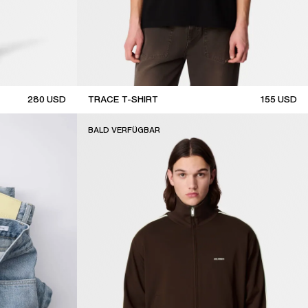
280
USD
TRACE T-SHIRT
155
USD
new arrival
BALD VERFÜGBAR