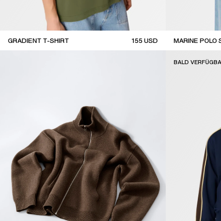
GRADIENT T-SHIRT
155
USD
MARINE POLO
new arrival
new arrival
BALD VERFÜGB