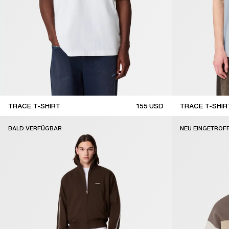
TRACE T-SHIRT
155
USD
TRACE T-SHIR
new arrival
new arrival
BALD VERFÜGBAR
NEU EINGETROF