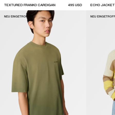
TEXTURED FRANKO CARDIGAN
495
USD
ECHO JACKET
new arrival
new arrival
NEU EINGETROFFEN
NEU EINGETROF