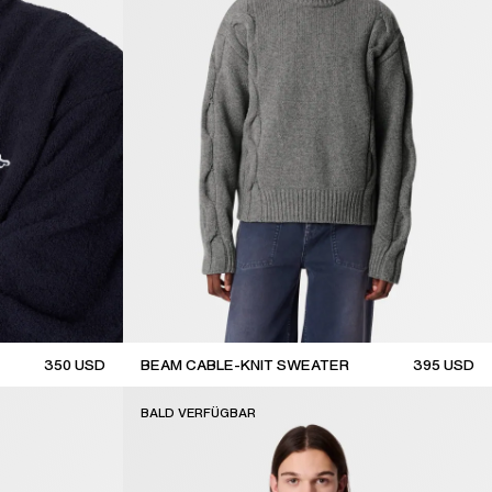
350
USD
BEAM CABLE-KNIT SWEATER
395
USD
new arrival
BALD VERFÜGBAR