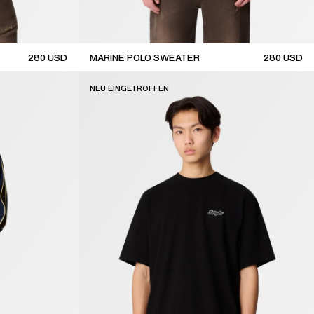
280
USD
MARINE POLO SWEATER
280
USD
new arrival
NEU EINGETROFFEN