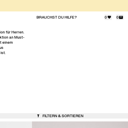
BRAUCHST DU HILFE?
0
0
on für Herren.
ktion an Must-
it einem
us
ist.
FILTERN & SORTIEREN