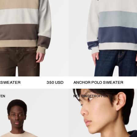
 SWEATER
350
USD
ANCHOR POLO SWEATER
new arrival
FEN
NEU EINGETROFFEN