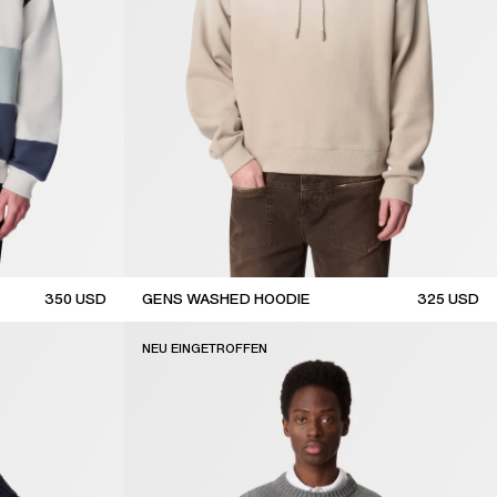
350
USD
GENS WASHED HOODIE
325
USD
new arrival
NEU EINGETROFFEN