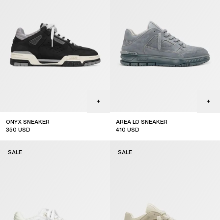
ONYX SNEAKER
AREA LO SNEAKER
350
USD
410
USD
sale
sale
SALE
SALE