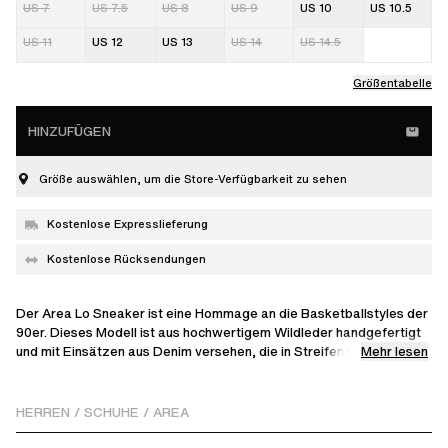
US 7
US 7.5
US 8
US 9
US 10
US 10.5
US 11
US 12
US 13
US 14
US 14.5
Größentabelle
HINZUFÜGEN
Größe auswählen, um die Store-Verfügbarkeit zu sehen
Kostenlose Expresslieferung
Kostenlose Rücksendungen
Der Area Lo Sneaker ist eine Hommage an die Basketballstyles der
90er. Dieses Modell ist aus hochwertigem Wildleder handgefertigt
Mehr lesen
und mit Einsätzen aus Denim versehen, die in Streifen geschnitten
und mit der Hand verwebt werden, um jedes Paar zu einem Unikat
zu machen. Unser aufgesticktes Logo verziert die Seite und ist
kunstvoll mit gekürzten losen Fäden versehen.
HERREN
/
SCHUHE
/
AREA