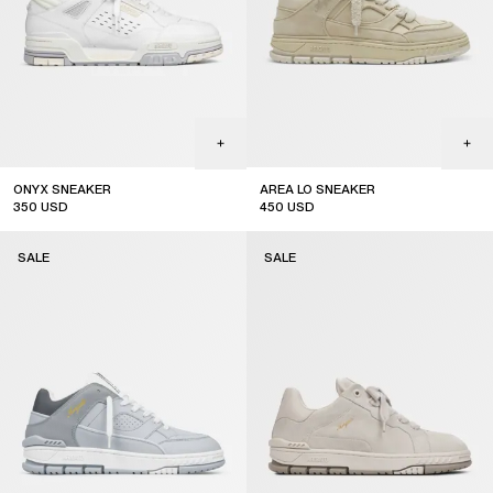
ONYX SNEAKER
AREA LO SNEAKER
350
USD
450
USD
sale
sale
SALE
SALE