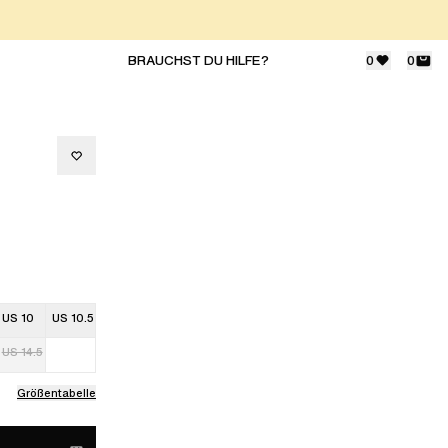
BRAUCHST DU HILFE?
0
0
US 10
US 10.5
US 14.5
Größentabelle