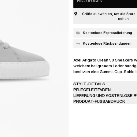
HINZUFÜGEN
Größe auswählen, um die Store-
sehen
Kostenlose Expresslieferung
Kostenlose Rücksendungen
Axel Arigato Clean 90 Sneakers 
weichem hellgrauem Leder handge
besitzen eine Gummi-Cup-Sohle i
Kontrastfarbe. Die minimalistisch
besitzt einen etwas höheren Absat
STYLE-DETAILS
einem gefederten Fußbett sowie 
PFLEGELEITFADEN
unterstützenden Einlage ausgesta
LIEFERUNG UND KOSTENLOSE 
maximalen Komfort.
PRODUKT-FUSSABDRUCK