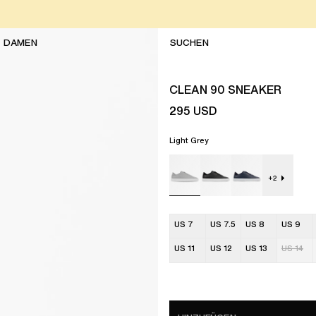
DAMEN
CLEAN 90 SNEAKER
295
USD
Light Grey
+
2
US 7
US 7.5
US 8
US 9
US 11
US 12
US 13
US 14