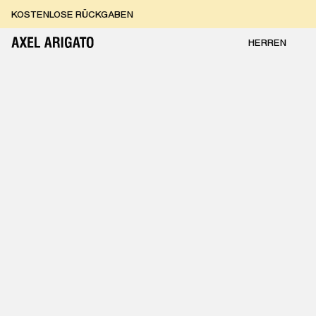
Zum Inhalt springen
KOSTENLOSE RÜCKGABEN
KOSTENLOSE EXPRESSLIEFERUNG
KOSTENLOSE RÜCKGABEN
HERREN