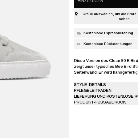
HINZUFÜGEN
Größe auswählen, um die Store-
sehen
Kostenlose Expresslieferung
Kostenlose Rücksendungen
Diese Version des Clean 90 B Bir
zeigt unser typisches Bee Bird St
Seitenwand. Er wird handgefertig
und Leder und ist mit einem bequ
Mikrofaser und Polyester ausgest
STYLE-DETAILS
Signature-Modell steht auf Gummi
PFLEGELEITFADEN
die Obermaterialien genäht und ge
LIEFERUNG UND KOSTENLOSE 
erhöhte Haltbarkeit.
PRODUKT-FUSSABDRUCK