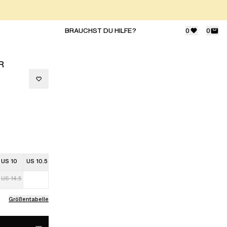
BRAUCHST DU HILFE?
0
0
R
US 10
US 10.5
US 14.5
Größentabelle