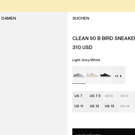
DAMEN
CLEAN 90 B BIRD SNEAKE
310
USD
Light Grey/White
+
2
US 7
US 7.5
US 8
US 9
US 11
US 12
US 13
US 14