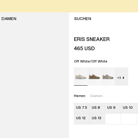
DAMEN
ERIS SNEAKER
465
USD
Off White/Off White
+
3
Herren
Damen
US 7.5
US 8
US 9
US 10
US 12
US 13