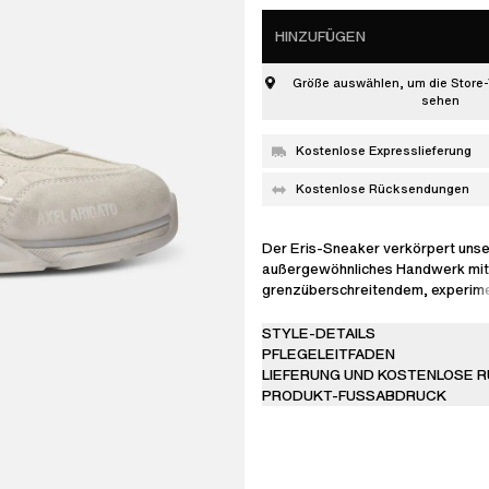
HINZUFÜGEN
Größe auswählen, um die Store-
sehen
Kostenlose Expresslieferung
Kostenlose Rücksendungen
Der Eris-Sneaker verkörpert unse
außergewöhnliches Handwerk mit
grenzüberschreitendem, experim
zu verbinden. Er steht auf einer
überproportionalen Laufsohle, die
STYLE-DETAILS
Kontur des flachen Obermaterials
PFLEGELEITFADEN
aus jedem Blickwinkel einen auffäl
LIEFERUNG UND KOSTENLOSE 
Kontrast erzeugt. Dieses Modell is
PRODUKT-FUSSABDRUCK
Paradebeispiel für technische H
und wurde aus 36 Einzelteilen vo
gefertigt. Das Obermaterial aus W
Leder ist kunstvoll ineinander ver