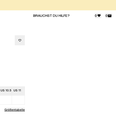
BRAUCHST DU HILFE?
0
0
US 10.5
US 11
Größentabelle