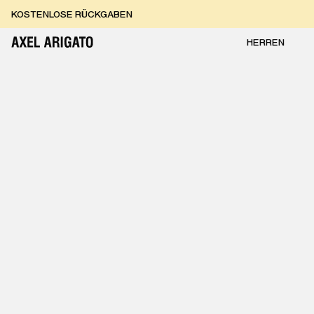
Zum Inhalt springen
KOSTENLOSE RÜCKGABEN
KOSTENLOSE EXPRESSLIEFERUNG
KOSTENLOSE RÜCKGABEN
HERREN