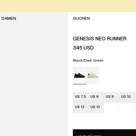
DAMEN
GENESIS NEO RUNNER
345
USD
Black/Dark Green
US 7.5
US 8
US 9
US 10
US 12
US 13