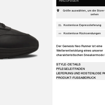
HINZUFÜGEN
Größe auswählen, um die Store-
sehen
Kostenlose Expresslieferung
Kostenlose Rücksendungen
Der Genesis Neo Runner ist eine
Weiterentwicklung eines unserer
charakteristischen Sneakermodell
ursprüngliche, vom Vintage-Stil in
Silhouette wurde für ein elegante
STYLE-DETAILS
Finish überarbeitet. Dieses leichte
PFLEGELEITFADEN
Leder und Textil handgefertigt un
LIEFERUNG UND KOSTENLOSE 
goldenen Branding versehen.
PRODUKT-FUSSABDRUCK