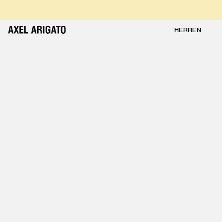
Zum Inhalt springen
KOSTENLOSE RÜCKGABEN
KOSTENLOSE EXPRESSLIEFERUNG
KOSTENLOSE RÜCKGABEN
HERREN