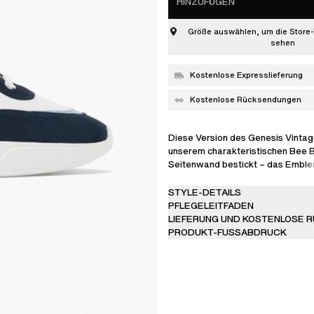
HINZUFÜGEN
Größe auswählen, um die Store-
sehen
Kostenlose Expresslieferung
Kostenlose Rücksendungen
Diese Version des Genesis Vintage
unserem charakteristischen Bee B
Seitenwand bestickt – das Emble
einem geschwungenen Streifen un
der sich bis zur Fersenlasche zieh
STYLE-DETAILS
ist aus einer Kombination aus LWG
PFLEGELEITFADEN
Leder, Wildleder und einem aus
LIEFERUNG UND KOSTENLOSE 
gewebten Textilstoff handgefertig
PRODUKT-FUSSABDRUCK