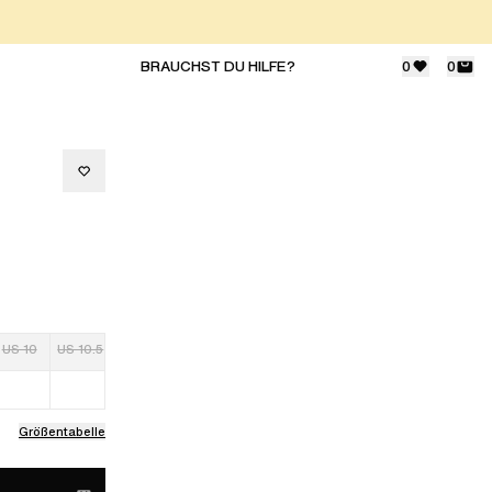
BRAUCHST DU HILFE?
0
0
US 10
US 10.5
Größentabelle