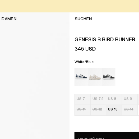
DAMEN
GENESIS B BIRD RUNNER
345
USD
White/Blue
US 7
US 7.5
US 8
US 9
US 11
US 12
US 13
US 14