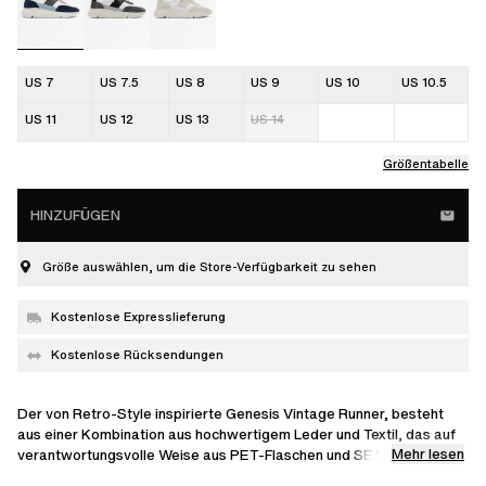
US 7
US 7.5
US 8
US 9
US 10
US 10.5
US 11
US 12
US 13
US 14
Größentabelle
HINZUFÜGEN
Größe auswählen, um die Store-Verfügbarkeit zu sehen
Kostenlose Expresslieferung
Kostenlose Rücksendungen
Der von Retro-Style inspirierte Genesis Vintage Runner, besteht
aus einer Kombination aus hochwertigem Leder und Textil, das auf
Mehr lesen
verantwortungsvolle Weise aus PET-Flaschen und SEAQUAL®
MARINE PLASTIC hergestellt wird, welches aus Plastikabfällen im