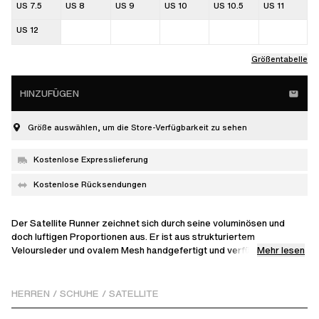
US 7.5
US 8
US 9
US 10
US 10.5
US 11
US 12
Größentabelle
HINZUFÜGEN
Größe auswählen, um die Store-Verfügbarkeit zu sehen
Kostenlose Expresslieferung
Kostenlose Rücksendungen
Der Satellite Runner zeichnet sich durch seine voluminösen und
doch luftigen Proportionen aus. Er ist aus strukturiertem
Mehr lesen
Veloursleder und ovalem Mesh handgefertigt und verfügt über eine
federleichte AXLFoam® Zwischensohle für einen leichten Schritt.
HERREN
/
SCHUHE
/
SATELLITE