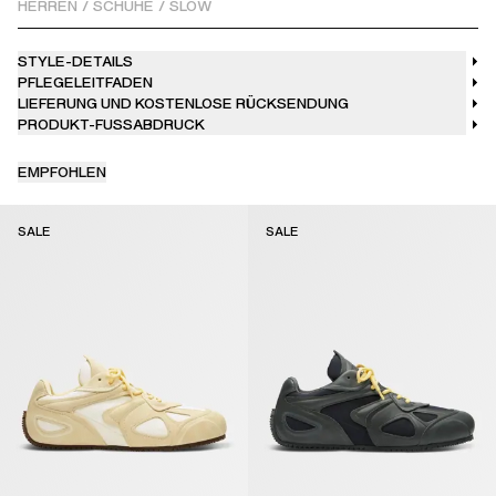
sitzt auf einer schlanken, flachen Außensohle mit einem
HERREN
/
SCHUHE
/
SLOW
einzigartigen, strickinspirierten Finish, das Designelemente aus
unseren Ready-to-Wear-Kollektionen aufgreift.
STYLE-DETAILS
PFLEGELEITFADEN
LIEFERUNG UND KOSTENLOSE RÜCKSENDUNG
PRODUKT-FUSSABDRUCK
EMPFOHLEN
SALE
SALE