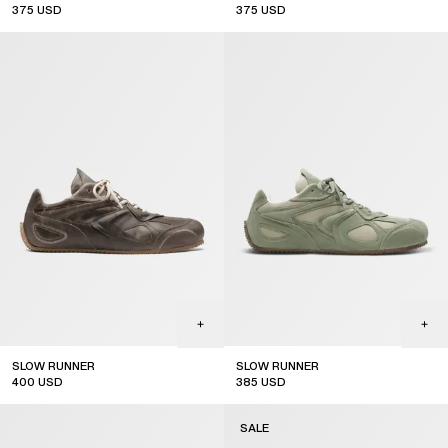
375
USD
375
USD
sale
sale
SLOW RUNNER
SLOW RUNNER
400
USD
385
USD
SALE