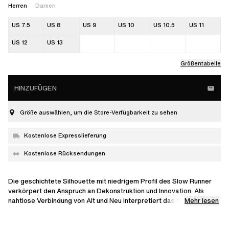
Herren
Damen
US 7.5
US 8
US 9
US 10
US 10.5
US 11
US 12
US 13
Größentabelle
HINZUFÜGEN
Größe auswählen, um die Store-Verfügbarkeit zu sehen
Kostenlose Expresslieferung
Kostenlose Rücksendungen
Die geschichtete Silhouette mit niedrigem Profil des Slow Runner
verkörpert den Anspruch an Dekonstruktion und Innovation. Als
Mehr lesen
nahtlose Verbindung von Alt und Neu interpretiert das Obermaterial
den ikonischen Marathon Runner neu – mit vertrauten, fein
gearbeiteten Einsätzen aus glattem Leder und Textilien. Das Modell