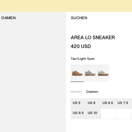
DAMEN
AREA LO SNEAKER
420
USD
Tan/Light Gum
Herren
Damen
US 5
US 6
US 6.5
US 7.5
US 9.5
US 10