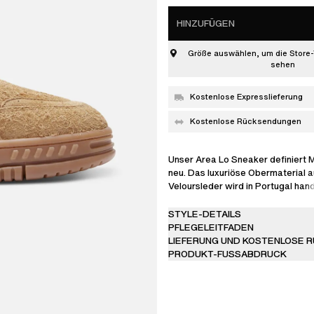
HINZUFÜGEN
Größe auswählen, um die Store-
sehen
Kostenlose Expresslieferung
Kostenlose Rücksendungen
Unser Area Lo Sneaker definiert 
neu. Das luxuriöse Obermaterial 
Veloursleder wird in Portugal han
durch flach gewebte Schnürsenkel
dezentes goldfarbenes Folien-Br
STYLE-DETAILS
Dieser Sneaker basiert auf einer
PFLEGELEITFADEN
strapazierfähigen Sohle aus 100
LIEFERUNG UND KOSTENLOSE 
bereichert Ihre tägliche Garderob
PRODUKT-FUSSABDRUCK
Weise.