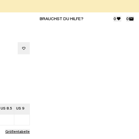
BRAUCHST DU HILFE?
0
0
US 8.5
US 9
Größentabelle