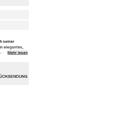
h seiner
n elegantes,
Mehr lesen
ochwertigem
m weichen
RÜCKSENDUNG