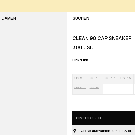
DAMEN
CLEAN 90 CAP SNEAKER
300
USD
Pink/Pink
US 5
US 6
US 6.5
US 7.5
US 9.5
US 10
HINZUFÜGEN
Größe auswählen, um die Store-