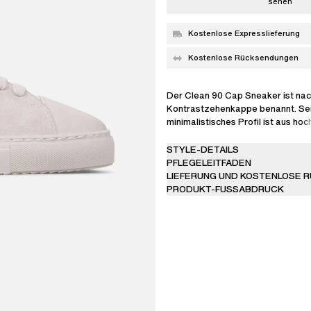
sehen
Kostenlose Expresslieferung
Kostenlose Rücksendungen
Der Clean 90 Cap Sneaker ist nac
Kontrastzehenkappe benannt. Sei
minimalistisches Profil ist aus h
Leder handgefertigt und mit eine
Wildleder-Finish ausgestattet.
STYLE-DETAILS
PFLEGELEITFADEN
LIEFERUNG UND KOSTENLOSE 
PRODUKT-FUSSABDRUCK