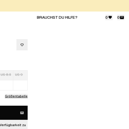
BRAUCHST DU HILFE?
0
0
US 8.5
US 9
Größentabelle
Verfügbarkeit zu