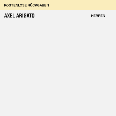
Zum Inhalt springen
KOSTENLOSE RÜCKGABEN
KOSTENLOSE EXPRESSLIEFERUNG
KOSTENLOSE RÜCKGABEN
HERREN