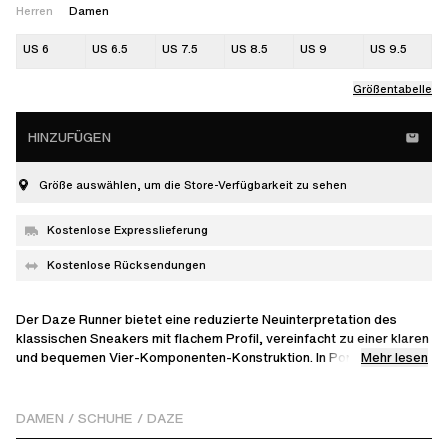
Herren
Damen
US 6
US 6.5
US 7.5
US 8.5
US 9
US 9.5
Größentabelle
HINZUFÜGEN
Größe auswählen, um die Store-Verfügbarkeit zu sehen
Kostenlose Expresslieferung
Kostenlose Rücksendungen
Der Daze Runner bietet eine reduzierte Neuinterpretation des
klassischen Sneakers mit flachem Profil, vereinfacht zu einer klaren
Mehr lesen
und bequemen Vier-Komponenten-Konstruktion. In Portugal
handgefertigt, besteht er aus weichem Wildleder und
ineinandergreifenden Paneelen, ist mit einem geprägten
Markenlogo auf der Zunge versehen und ruht auf einer
DAMEN
/
SCHUHE
/
DAZE
strickinspirierten Gummisohle.