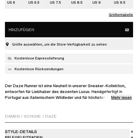
US 6
US 6.5
US 7.5
US 8.5
US 9
US 9.5
Größentabelle
HINZUFÜGEN
Größe auswählen, um die Store-Verfügbarkeit zu sehen
Kostenlose Expresslieferung
Kostenlose Rücksendungen
Der Daze Runner ist eine Neuheit in unserer Sneaker-Kollektion,
entworfen für Liebhaber des dezenten Luxus. Handgefertigt in
Mehr lesen
Portugal aus italienischem Wildleder und für höchsten Tragekomfort
mit einer Bambus-Mikrofaser-Mischung gefüttert. Veredelt mit einer
Prägung des Brandings auf der Zunge und auf einer
strapazierfähigen Gummisohle ruhend, ist er eine vielseitige Wahl
DAMEN
/
SCHUHE
/
DAZE
für Ihre tägliche Garderobe.
STYLE-DETAILS
PFLEGELEITFADEN