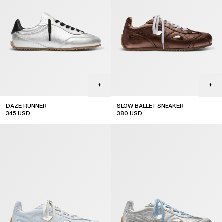
DAZE RUNNER
SLOW BALLET SNEAKER
345
USD
380
USD
new arrival