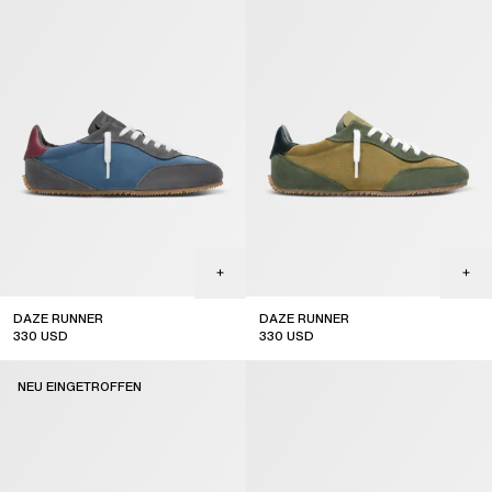
DAZE RUNNER
DAZE RUNNER
330
USD
330
USD
new arrival
new arrival
NEU EINGETROFFEN