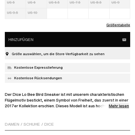
US 5
US 6
US 6.5
US 7.5
US 8.5
US 9
US 9.5
US 10
Größentabelle
HINZUFÜGEN
Größe auswählen, um die Store-Verfügbarkeit zu sehen
Kostenlose Expresslieferung
Kostenlose Rücksendungen
Der Dice Lo Bee Bird Sneaker ist mit unserem charakteristischen
Flügelmotiv bestickt, einem Symbol von Freiheit, das zuerst in einer
Mehr lesen
2017er Kollektion erschien. Dieses Modell ist aus hochwertigem
Leder, Wildleder und SEAQUAL® YARN handgefertigt und hat ein
aus Einsätzen erstelltes Obermaterial mit Perforationen und einem
Gold-Logo.
DAMEN
/
SCHUHE
/
DICE