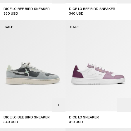
DICE LO BEE BIRD SNEAKER
DICE LO BEE BIRD SNEAKER
360
USD
340
USD
sale
sale
SALE
SALE
DICE LO BEE BIRD SNEAKER
DICE LO SNEAKER
340
USD
310
USD
sale
sale