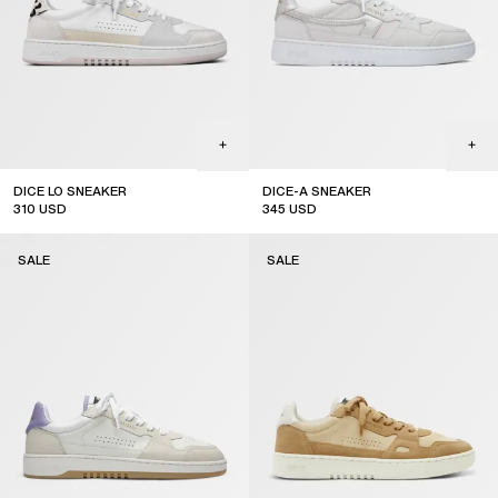
DICE LO SNEAKER
DICE-A SNEAKER
310
USD
345
USD
sale
sale
SALE
SALE