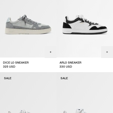
DICE LO SNEAKER
ARLO SNEAKER
325
USD
330
USD
sale
sale
SALE
SALE