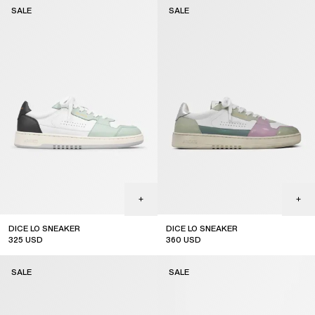
SALE
SALE
DICE LO SNEAKER
DICE LO SNEAKER
325
USD
360
USD
sale
sale
SALE
SALE