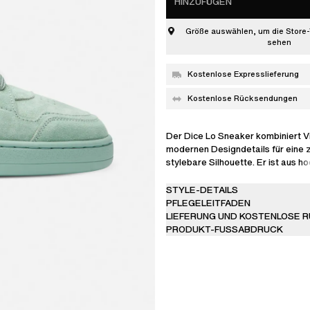
HINZUFÜGEN
Größe auswählen, um die Store-
sehen
Kostenlose Expresslieferung
Kostenlose Rücksendungen
Der Dice Lo Sneaker kombiniert V
modernen Designdetails für eine z
stylebare Silhouette. Er ist aus 
Wildleder und Polyester handgefer
aus Einsätzen erstelltes Obermate
STYLE-DETAILS
Perforationen und einem goldene
PFLEGELEITFADEN
LIEFERUNG UND KOSTENLOSE 
PRODUKT-FUSSABDRUCK