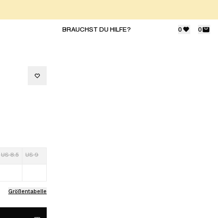
BRAUCHST DU HILFE?
0
0
US 8.5
US 9
Größentabelle