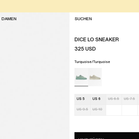
DAMEN
DICE LO SNEAKER
325
USD
Turquoise/Turquoise
US 5
US 6
US 6.5
US 7.5
US 9.5
US 10