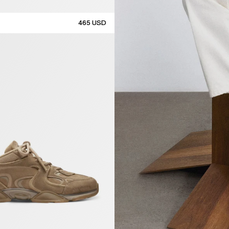
465
USD