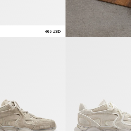
465
USD