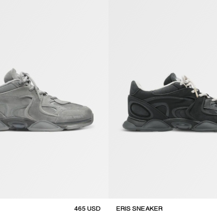
465
USD
ERIS SNEAKER