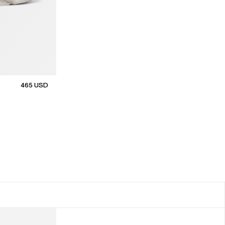
465
USD