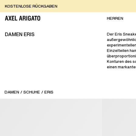
Zum Inhalt springen
KOSTENLOSE RÜCKGABEN
KOSTENLOSE EXPRESSLIEFERUNG
KOSTENLOSE RÜCKGABEN
HERREN
DAMEN ERIS
Der Eris Sneake
außergewöhnli
experimentelle
Einzelteilen han
überproportioni
Konturen des s
einen markanten
DAMEN
/
SCHUHE
/
ERIS