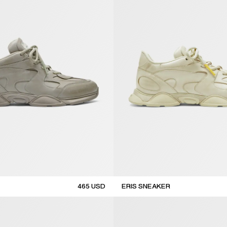
465
USD
ERIS SNEAKER