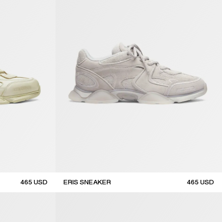
465
USD
ERIS SNEAKER
465
USD