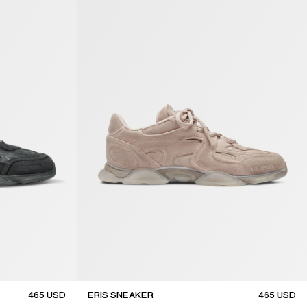
465
USD
ERIS SNEAKER
465
USD