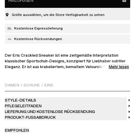
HINZUFÜGEN
Größe auswählen, um die Store-Verfügbarkeit zu sehen
Kostenlose Expresslieferung
Kostenlose Rücksendungen
Der Eris Crackled Sneaker ist eine zeitgemäße Interpretation
klassischer Sportschuh-Designs, konzipiert für Liebhaber subtiler
Mehr lesen
Eleganz. Er ist aus krakeliertem, bemaltem Veloursleder mit
Polyester-Akzenten gefertigt und ruht auf einer speziell geformten
Sohle für ein erhabenes Finish. Abgerundet mit einer gebrandeten
Zunge und einer geprägten Logoprägung, wird dieser Sneaker in
DAMEN
/
SCHUHE
/
ERIS
Vietnam handgefertigt.
STYLE-DETAILS
PFLEGELEITFADEN
LIEFERUNG UND KOSTENLOSE RÜCKSENDUNG
PRODUKT-FUSSABDRUCK
EMPFOHLEN