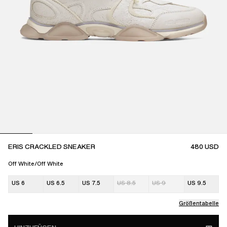
ERIS CRACKLED SNEAKER
480
USD
Off White/Off White
US 6
US 6.5
US 7.5
US 8.5
US 9
US 9.5
Größentabelle