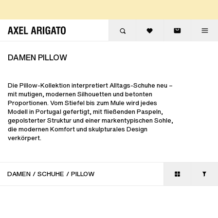
Zum Inhalt springen
KOSTENLOSE EXPRESSLIEFERUNG
KOSTENLOSE RÜCKGABEN
DAMEN PILLOW
Die Pillow-Kollektion interpretiert Alltags-Schuhe neu –
mit mutigen, modernen Silhouetten und betonten
Proportionen. Vom Stiefel bis zum Mule wird jedes
Modell in Portugal gefertigt, mit fließenden Paspeln,
gepolsterter Struktur und einer markentypischen Sohle,
die modernen Komfort und skulpturales Design
verkörpert.
DAMEN
/
SCHUHE
/
PILLOW