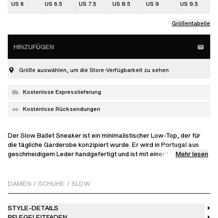
US 6
US 6.5
US 7.5
US 8.5
US 9
US 9.5
Größentabelle
HINZUFÜGEN
Größe auswählen, um die Store-Verfügbarkeit zu sehen
Kostenlose Expresslieferung
Kostenlose Rücksendungen
Der Slow Ballet Sneaker ist ein minimalistischer Low-Top, der für
die tägliche Garderobe konzipiert wurde. Er wird in Portugal aus
Mehr lesen
geschmeidigem Leder handgefertigt und ist mit einer Mischung aus
Leder und Mikrofaser gefüttert. Eine speziell geformte Gummisohle
rundet das Design ab.
DAMEN
/
SCHUHE
/
SLOW
Flache Schnürsenkel, zwei Sets enthalten. Blaue Schnürsenkel im
Schuh, ein graues Ersatzpaar in der Box
STYLE-DETAILS
PFLEGELEITFADEN