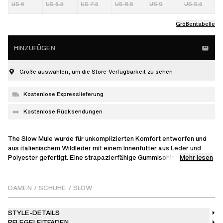
US 6
US 6.5
US 7.5
US 8.5
US 9
US 9.5
Größentabelle
HINZUFÜGEN
Größe auswählen, um die Store-Verfügbarkeit zu sehen
Kostenlose Expresslieferung
Kostenlose Rücksendungen
The Slow Mule wurde für unkomplizierten Komfort entworfen und
aus italienischem Wildleder mit einem Innenfutter aus Leder und
Mehr lesen
Polyester gefertigt. Eine strapazierfähige Gummisohle und
doppelte Rundsenkel in kontrastierendem Blau und Beige runden
das Design ab. Eine dezente Prägung auf der Zunge ziert dieses
handgefertigte portugiesische Modell.
DAMEN
/
SCHUHE
/
SLOW
STYLE-DETAILS
PFLEGELEITFADEN