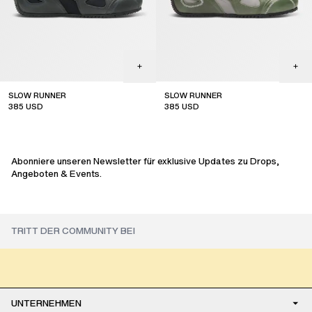
SLOW RUNNER
SLOW RUNNER
385
USD
385
USD
sale
sale
Abonniere unseren Newsletter für exklusive Updates zu Drops,
Angeboten & Events.
UNTERNEHMEN