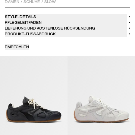
steht auf einer glatten, flachen Laufsohle mit einem einzigartigen,
DAMEN
/
SCHUHE
/
SLOW
von Strick inspirierten Finish, das Designelemente aus unseren
Konfektionskollektionen aufgreift.
STYLE-DETAILS
PFLEGELEITFADEN
LIEFERUNG UND KOSTENLOSE RÜCKSENDUNG
PRODUKT-FUSSABDRUCK
EMPFOHLEN