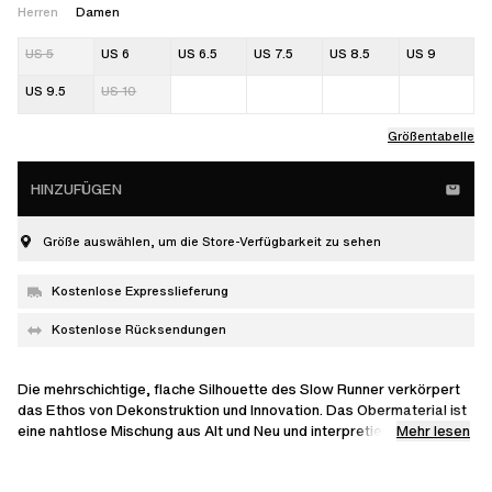
Herren
Damen
US 5
US 6
US 6.5
US 7.5
US 8.5
US 9
US 9.5
US 10
Größentabelle
HINZUFÜGEN
Größe auswählen, um die Store-Verfügbarkeit zu sehen
Kostenlose Expresslieferung
Kostenlose Rücksendungen
Die mehrschichtige, flache Silhouette des Slow Runner verkörpert
das Ethos von Dekonstruktion und Innovation. Das Obermaterial ist
Mehr lesen
eine nahtlose Mischung aus Alt und Neu und interpretiert den
kultigen Marathon Runner durch vertraute, fein ausgearbeitete
Einsätze aus Leder, Wildleder und Nubukleder neu. Dieses Modell