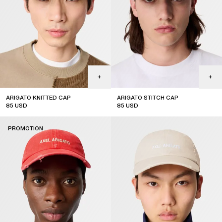
ARIGATO KNITTED CAP
ARIGATO STITCH CAP
85
USD
85
USD
sale
PROMOTION