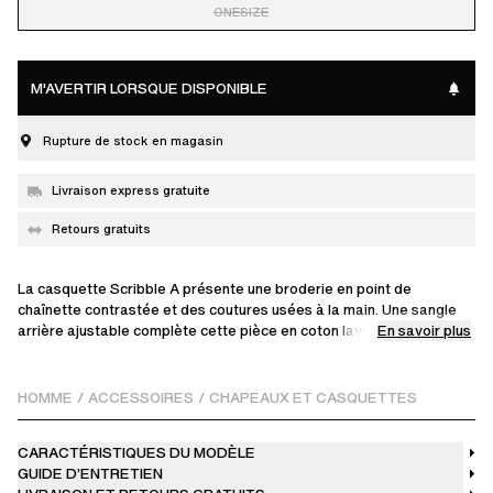
ONESIZE
M'AVERTIR LORSQUE DISPONIBLE
Rupture de stock en magasin
Livraison express gratuite
Retours gratuits
La casquette Scribble A présente une broderie en point de
chaînette contrastée et des coutures usées à la main. Une sangle
En savoir plus
arrière ajustable complète cette pièce en coton lavé.
Ce produit est fabriqué dans un tissu délicat avec une finition
unique. Merci de le manipuler avec soin.
HOMME
/
ACCESSOIRES
/
CHAPEAUX ET CASQUETTES
CARACTÉRISTIQUES DU MODÈLE
GUIDE D’ENTRETIEN