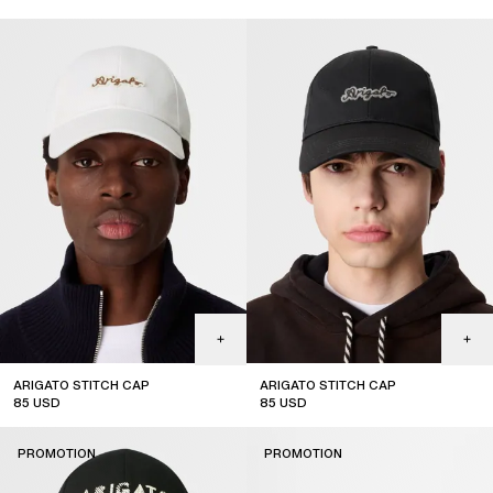
sale
sale
ARIGATO STITCH CAP
ARIGATO STITCH CAP
85
USD
85
USD
PROMOTION
PROMOTION