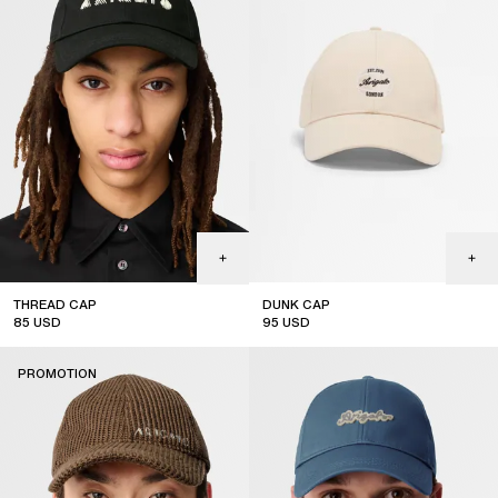
THREAD CAP
DUNK CAP
85
USD
95
USD
sale
sale
PROMOTION