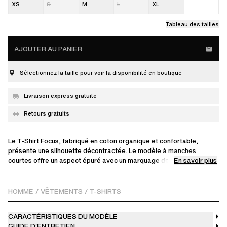
XS
S
M
L
XL
Tableau des tailles
AJOUTER AU PANIER
Sélectionnez la taille pour voir la disponibilité en boutique
Livraison express gratuite
Retours gratuits
Le T-Shirt Focus, fabriqué en coton organique et confortable,
présente une silhouette décontractée. Le modèle à manches
En savoir plus
courtes offre un aspect épuré avec un marquage de la signature sur
la poitrine. Le t-shirt Focus taille légèrement petit, nous vous
recommandons de prendre une taille supérieure pour un look
décontracté.
HOMME
/
VÊTEMENTS
/
T-SHIRTS
Omari mesure 183 cm / 6 ft et porte une taille M.
CARACTÉRISTIQUES DU MODÈLE
GUIDE D’ENTRETIEN