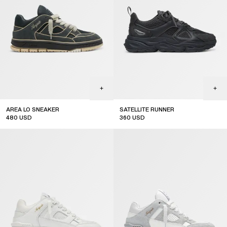
AREA LO SNEAKER
SATELLITE RUNNER
480
USD
360
USD
sale
online exclusive