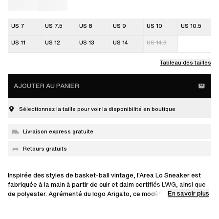
US 7
US 7.5
US 8
US 9
US 10
US 10.5
US 11
US 12
US 13
US 14
US 14.5
Tableau des tailles
AJOUTER AU PANIER
Sélectionnez la taille pour voir la disponibilité en boutique
Livraison express gratuite
Retours gratuits
Inspirée des styles de basket-ball vintage, l'Area Lo Sneaker est
fabriquée à la main à partir de cuir et daim certifiés LWG, ainsi que
En savoir plus
de polyester. Agrémenté du logo Arigato, ce modèle possède des
semelles en caoutchouc expansé moulées sur mesure avec des
rainures angulaires.