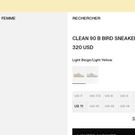
FEMME
CLEAN 90 B BIRD SNEAKE
320
USD
Light Beige/Light Yellow
US 7
US 7.5
US 8
US 9
US 11
US 12
US 13
US 14
T