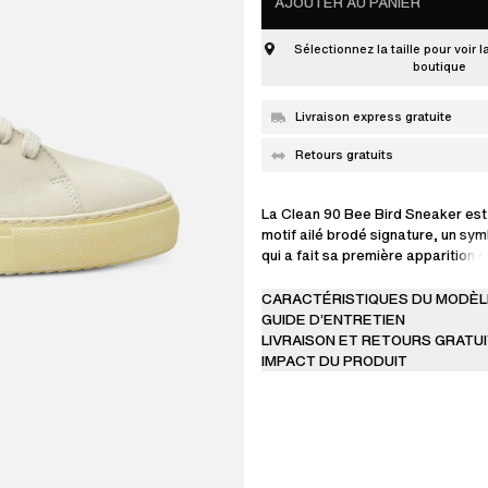
AJOUTER AU PANIER
Sélectionnez la taille pour voir l
boutique
Livraison express gratuite
Retours gratuits
La Clean 90 Bee Bird Sneaker est
motif ailé brodé signature, un sym
qui a fait sa première apparition 
collection de 2017. La silhouette p
modèle est réalisée à la main en 
CARACTÉRISTIQUES DU MODÈL
gamme et soulignée d'une semell
GUIDE D’ENTRETIEN
contrastante.
LIVRAISON ET RETOURS GRATU
IMPACT DU PRODUIT