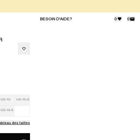
BESOIN D'AIDE?
0
0
R
US 10
US 10.5
US 14.5
ableau des tailles