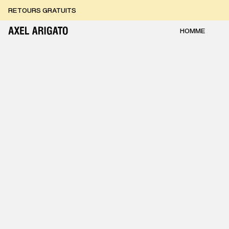
Aller au contenu
RETOURS GRATUITS
LIVRAISON EXPRESS GRATUITE
RETOURS GRATUITS
HOMME