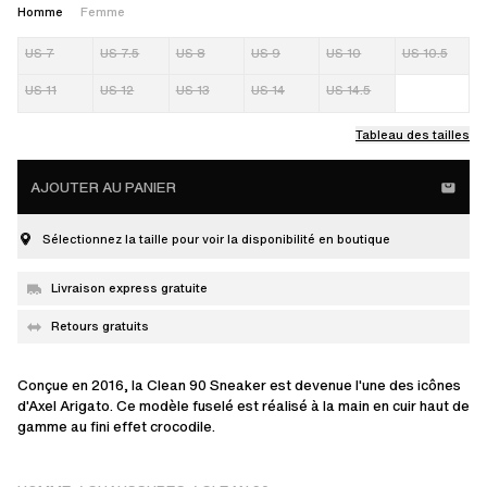
Homme
Femme
US 7
US 7.5
US 8
US 9
US 10
US 10.5
US 11
US 12
US 13
US 14
US 14.5
Tableau des tailles
AJOUTER AU PANIER
Sélectionnez la taille pour voir la disponibilité en boutique
Livraison express gratuite
Retours gratuits
Conçue en 2016, la Clean 90 Sneaker est devenue l'une des icônes
d'Axel Arigato. Ce modèle fuselé est réalisé à la main en cuir haut de
gamme au fini effet crocodile.