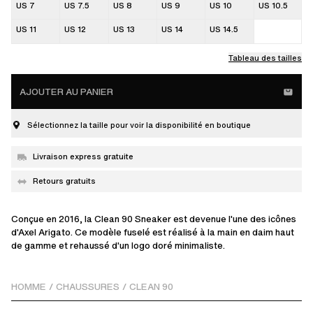
US 7
US 7.5
US 8
US 9
US 10
US 10.5
US 11
US 12
US 13
US 14
US 14.5
Tableau des tailles
AJOUTER AU PANIER
Sélectionnez la taille pour voir la disponibilité en boutique
Livraison express gratuite
Retours gratuits
Conçue en 2016, la Clean 90 Sneaker est devenue l'une des icônes
d'Axel Arigato. Ce modèle fuselé est réalisé à la main en daim haut
de gamme et rehaussé d'un logo doré minimaliste.
HOMME
/
CHAUSSURES
/
CLEAN 90