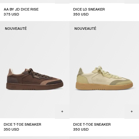
AA BY JD DICE RISE
DICE LO SNEAKER
375
USD
350
USD
out of stock
NOUVEAUTÉ
NOUVEAUTÉ
DICE T-TOE SNEAKER
DICE T-TOE SNEAKER
350
USD
350
USD
new arrival
new arrival