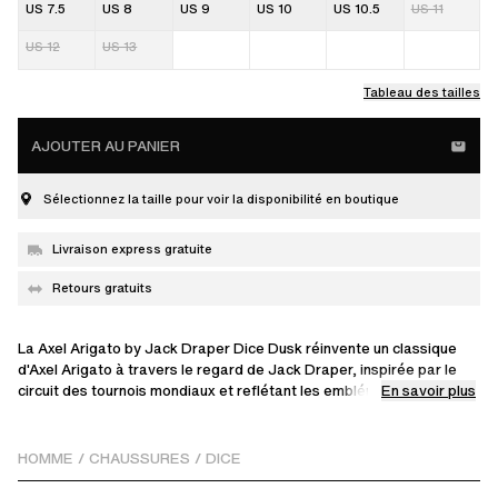
US 7.5
US 8
US 9
US 10
US 10.5
US 11
US 12
US 13
Tableau des tailles
AJOUTER AU PANIER
Sélectionnez la taille pour voir la disponibilité en boutique
Livraison express gratuite
Retours gratuits
La Axel Arigato by Jack Draper Dice Dusk réinvente un classique
d'Axel Arigato à travers le regard de Jack Draper, inspirée par le
En savoir plus
circuit des tournois mondiaux et reflétant les emblématiques courts
en terre battue de Paris et de Roland Garros. Fabriquée à la main au
Portugal à partir de daim italien, elle arbore un logo doré estampé
et l'inscription « dusk » sur le talon. La Dusk est conçue en
HOMME
/
CHAUSSURES
/
DICE
collaboration avec Draper, avec une semelle en caoutchouc
surélevée, créant une sneaker pensée aussi bien pour le court que