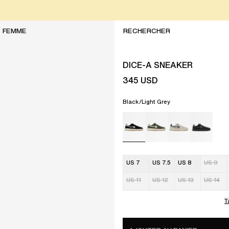
FEMME
DICE-A SNEAKER
345
USD
Black/Light Grey
US 7
US 7.5
US 8
US 9
US 11
US 12
US 13
US 14
T