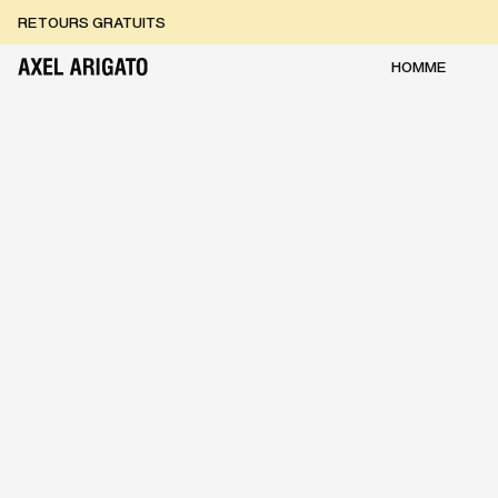
Aller au contenu
RETOURS GRATUITS
LIVRAISON EXPRESS GRATUITE
RETOURS GRATUITS
HOMME