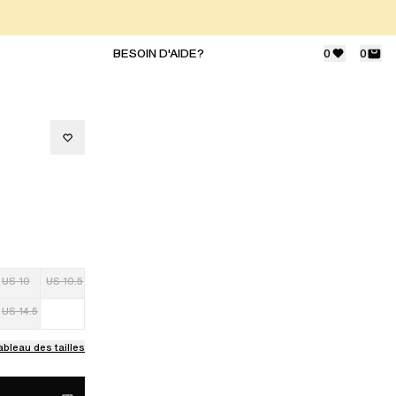
BESOIN D'AIDE?
0
0
US 10
US 10.5
US 14.5
ableau des tailles