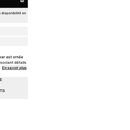
a disponibilité en
ker est ornée
ssociant détails
En savoir plus
e compose
et cuir.
E
ITS