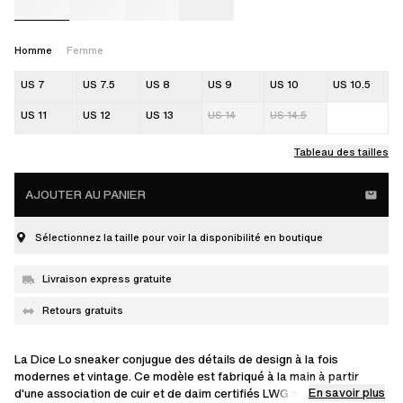
Homme
Femme
US 7
US 7.5
US 8
US 9
US 10
US 10.5
US 11
US 12
US 13
US 14
US 14.5
Tableau des tailles
AJOUTER AU PANIER
Sélectionnez la taille pour voir la disponibilité en boutique
Livraison express gratuite
Retours gratuits
La Dice Lo sneaker conjugue des détails de design à la fois
modernes et vintage. Ce modèle est fabriqué à la main à partir
En savoir plus
d'une association de cuir et de daim certifiés LWG ainsi que de