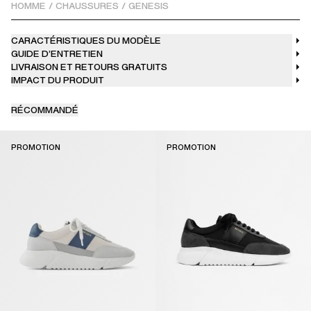
marin.Monté sur une semelle moderne et légère, ce modèle
HOMME
/
CHAUSSURES
/
GENESIS
présente des bordures contrastées sur les flancs et la languette
arrière.
CARACTÉRISTIQUES DU MODÈLE
GUIDE D’ENTRETIEN
LIVRAISON ET RETOURS GRATUITS
IMPACT DU PRODUIT
RÉCOMMANDÉ
PROMOTION
PROMOTION