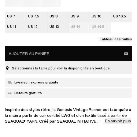
US 7
US 7.5
US 8
US 9
US 10
US 10.5
US 11
US 12
US 13
US 14
US 14.5
Tableau des tailles
AJOUTER AU PANIER
Sélectionnez la taille pour voir la disponibilité en boutique
Livraison express gratuite
Retours gratuits
Inspirée des styles rétro, la Genesis Vintage Runner est fabriquée à
la main à partir de cuir certifié LWG et d'un textile tissé à partir de
En savoir plus
SEAQUAL® YARN. Créé par SEAQUAL INITIATIVE, qui s'efforce de
donner une seconde vie aux déchets marins récupérés, SEAQUAL®
YARN est un polyester après consommation contenant du plastique