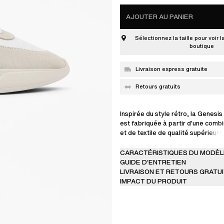
AJOUTER AU PANIER
Sélectionnez la taille pour voir l
boutique
Livraison express gratuite
Retours gratuits
Inspirée du style rétro, la Genesi
est fabriquée à partir d'une combi
et de textile de qualité supérieure
manière responsable à l'aide de b
et de SEAQUAL® MARINE PLASTIC
CARACTÉRISTIQUES DU MODÈL
proviennent de déchets plastique
GUIDE D’ENTRETIEN
SEAQUAL INITIATIVE. Elle est mon
LIVRAISON ET RETOURS GRATU
semelle moderne et légère et pré
IMPACT DU PRODUIT
garnitures contrastées sur les par
la languette arrière.