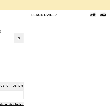
BESOIN D'AIDE?
0
0
R
US 10
US 10.5
ableau des tailles