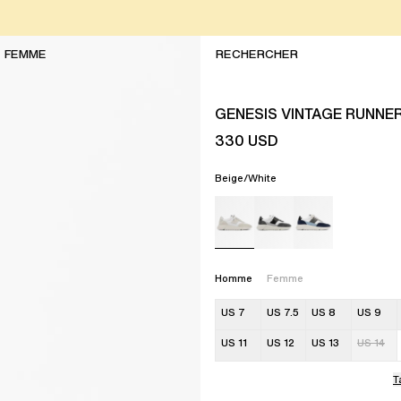
FEMME
GENESIS VINTAGE RUNNE
330
USD
Beige/White
Homme
Femme
US 7
US 7.5
US 8
US 9
US 11
US 12
US 13
US 14
T