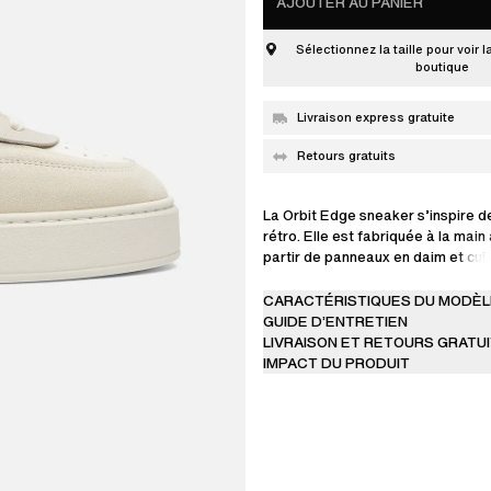
AJOUTER AU PANIER
Sélectionnez la taille pour voir l
boutique
Livraison express gratuite
Retours gratuits
La Orbit Edge sneaker s’inspire d
rétro. Elle est fabriquée à la main
partir de panneaux en daim et cui
soulignés par des coutures contra
finalisée par des logos dorés es
CARACTÉRISTIQUES DU MODÈL
GUIDE D’ENTRETIEN
LIVRAISON ET RETOURS GRATU
IMPACT DU PRODUIT