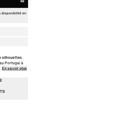
a disponibilité en
e silhouettes
 au Portugal à
En savoir plus
r premium,
stantes et
tampés.
E
ITS