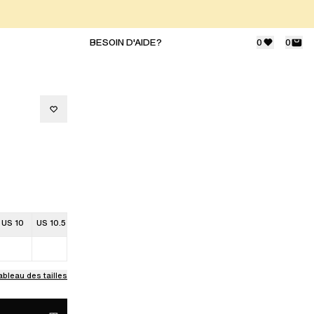
BESOIN D'AIDE?
0
0
US 10
US 10.5
ableau des tailles