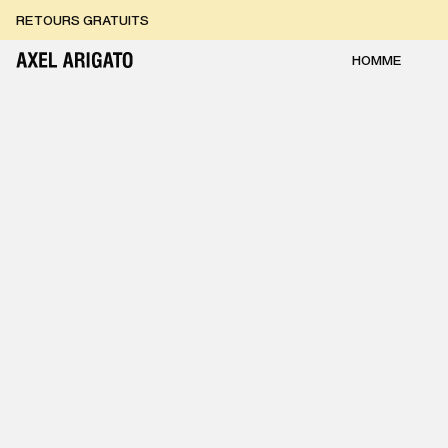
Aller au contenu
RETOURS GRATUITS
LIVRAISON EXPRESS GRATUITE
RETOURS GRATUITS
HOMME