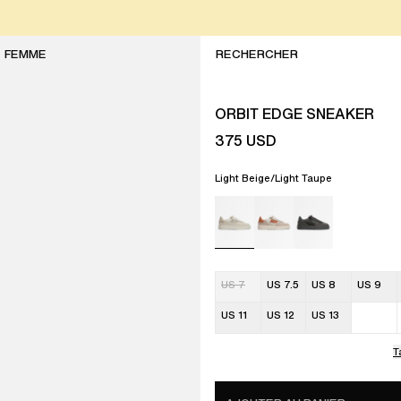
FEMME
ORBIT EDGE SNEAKER
375
USD
Light Beige/Light Taupe
US 7
US 7.5
US 8
US 9
US 11
US 12
US 13
T